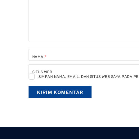
NAMA
*
SITUS WEB
SIMPAN NAMA, EMAIL, DAN SITUS WEB SAYA PADA P