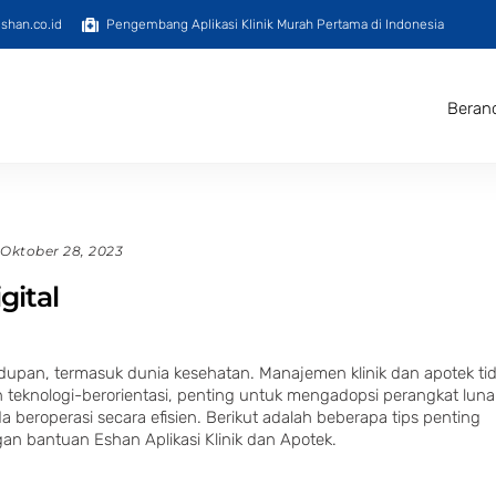
shan.co.id
Pengembang Aplikasi Klinik Murah Pertama di Indonesia
Beran
Oktober 28, 2023
gital
idupan, termasuk dunia kesehatan. Manajemen klinik dan apotek ti
 teknologi-berorientasi, penting untuk mengadopsi perangkat luna
a beroperasi secara efisien. Berikut adalah beberapa tips penting
ngan bantuan Eshan Aplikasi Klinik dan Apotek.