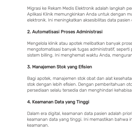
Migrasi ke Rekam Medis Elektronik adalah langkah pe
Aplikasi Klinik memungkinkan Anda untuk dengan 
elektronik. Ini meningkatkan aksesibilitas data pasie
2. Automatisasi Proses Administrasi
Mengelola klinik atau apotek melibatkan banyak pros
mengotomatisasi banyak tugas administratif, seperti
sistem billing. Ini menghemat waktu Anda, mengurang
3. Manajemen Stok yang Efisien
Bagi apotek, manajemen stok obat dan alat kesehat
stok dengan lebih efisien. Dengan pemberitahuan ot
persediaan selalu tersedia dan menghindari kehabisa
4. Keamanan Data yang Tinggi
Dalam era digital, keamanan data pasien adalah prior
keamanan data yang tinggi. Ini memastikan bahwa i
keamanan.