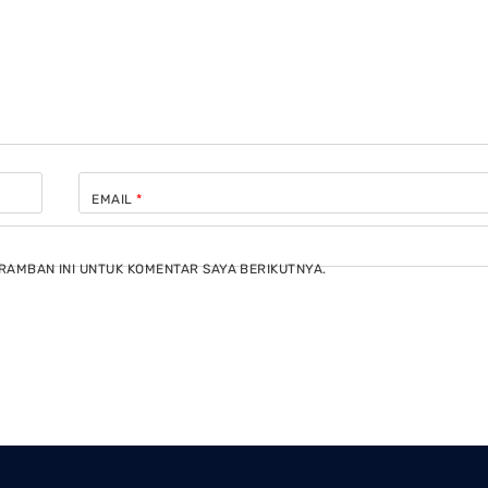
EMAIL
*
ERAMBAN INI UNTUK KOMENTAR SAYA BERIKUTNYA.